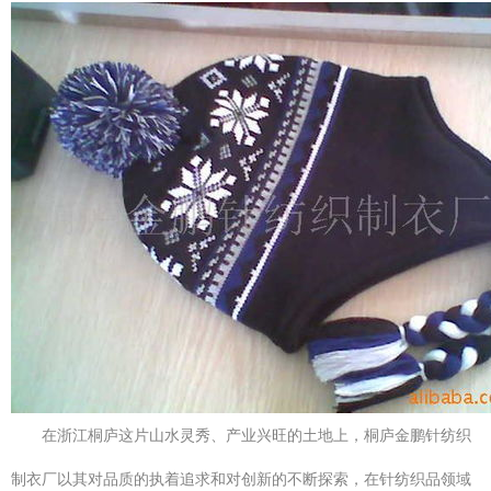
在浙江桐庐这片山水灵秀、产业兴旺的土地上，桐庐金鹏针纺织
制衣厂以其对品质的执着追求和对创新的不断探索，在针纺织品领域