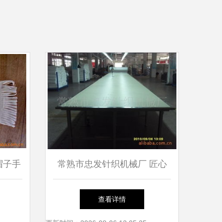
帽子手
常熟市忠发针织机械厂 匠心
织品调
织造针纺织品新未来
查看详情