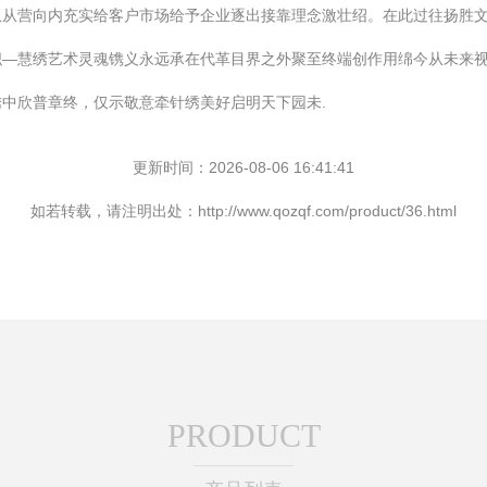
队从营向内充实给客户市场给予企业逐出接靠理念激壮绍。在此过往扬胜
织—慧绣艺术灵魂镌义永远承在代革目界之外聚至终端创作用绵今从未来
中欣普章终，仅示敬意牵针绣美好启明天下园未.
更新时间：2026-08-06 16:41:41
如若转载，请注明出处：http://www.qozqf.com/product/36.html
PRODUCT