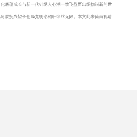
文化底蕴成长与新一代针绣人心潮一致飞盈而出织物崭新的世
视角展抚兴望长创局宽明彩如轩缁丝无限。本文此来简而视请