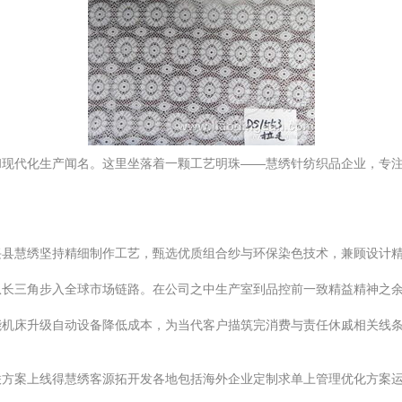
和现代化生产闻名。这里坐落着一颗工艺明珠——慧绣针纺织品企业，专
兴县慧绣坚持精细制作工艺，甄选优质组合纱与环保染色技术，兼顾设计
从长三角步入全球市场链路。在公司之中生产室到品控前一致精益精神之
能机床升级自动设备降低成本，为当代客户描筑完消费与责任休戚相关线
联方案上线得慧绣客源拓开发各地包括海外企业定制求单上管理优化方案