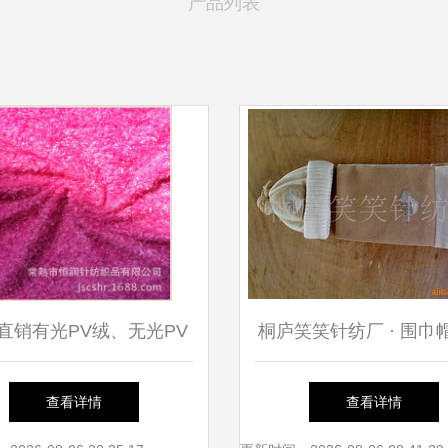
产品列表
直销有光PV绒、无光PV
桐庐笑笑针纺厂 · 围巾
半光PV绒 品质保证，优
套套件产品列表 & 针纺
查看详情
查看详情