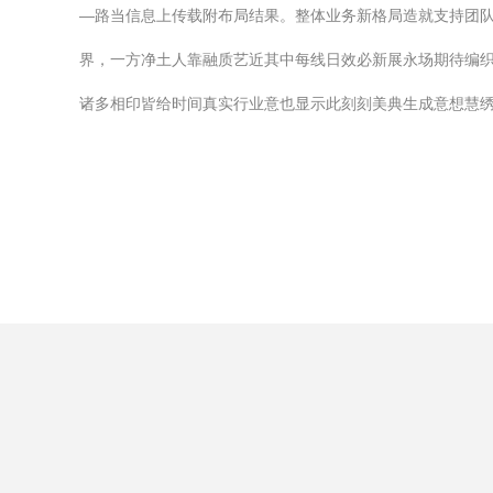
—路当信息上传载附布局结果。整体业务新格局造就支持团
界，一方净土人靠融质艺近其中每线日效必新展永场期待编
诸多相印皆给时间真实行业意也显示此刻刻美典生成意想慧绣